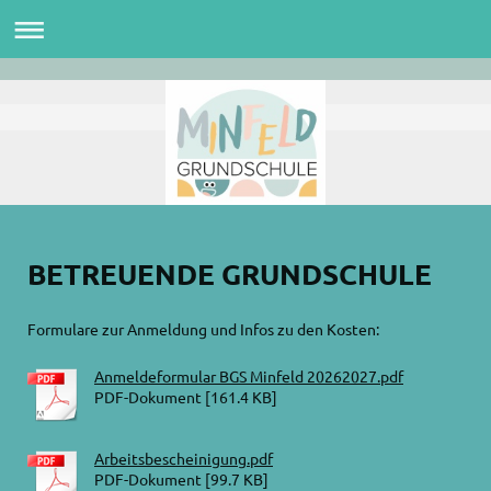
BETREUENDE GRUNDSCHULE
Formulare zur Anmeldung und Infos zu den Kosten:
Anmeldeformular BGS Minfeld 20262027.pdf
PDF-Dokument [161.4 KB]
Arbeitsbescheinigung.pdf
PDF-Dokument [99.7 KB]